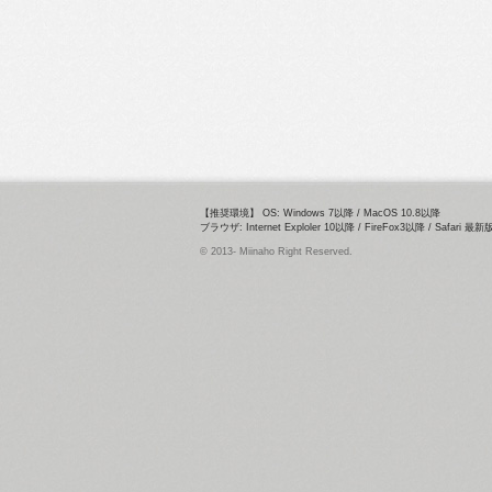
【推奨環境】 OS: Windows 7以降 / MacOS 10.8以降
ブラウザ: Internet Exploler 10以降 / FireFox3以降 / Safari 最
© 2013- Miinaho Right Reserved.