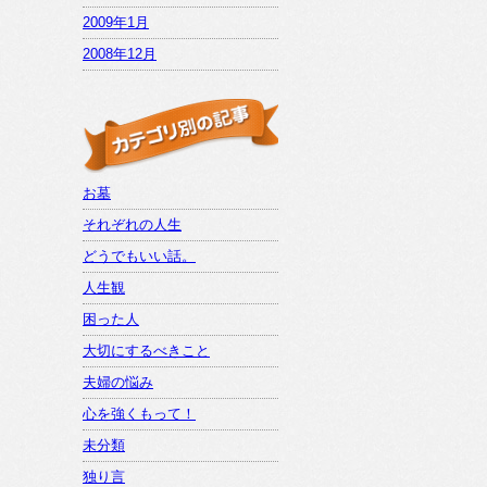
2009年1月
2008年12月
お墓
それぞれの人生
どうでもいい話。
人生観
困った人
大切にするべきこと
夫婦の悩み
心を強くもって！
未分類
独り言