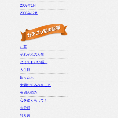
2009年1月
2008年12月
お墓
それぞれの人生
どうでもいい話。
人生観
困った人
大切にするべきこと
夫婦の悩み
心を強くもって！
未分類
独り言