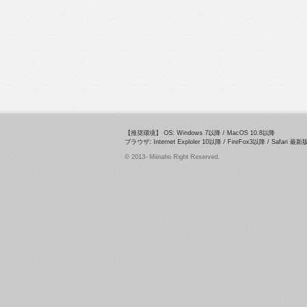
【推奨環境】 OS: Windows 7以降 / MacOS 10.8以降
ブラウザ: Internet Exploler 10以降 / FireFox3以降 / Safari 最
© 2013- Miinaho Right Reserved.