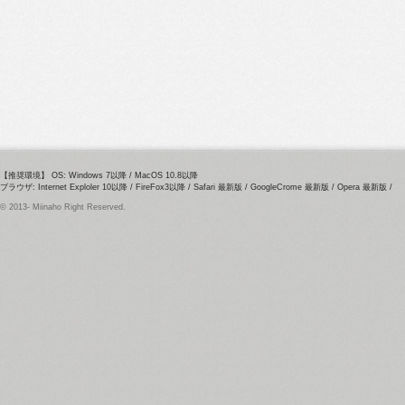
【推奨環境】 OS: Windows 7以降 / MacOS 10.8以降
ブラウザ: Internet Exploler 10以降 / FireFox3以降 / Safari 最新版 / GoogleCrome 最新版 / Opera 最新版 /
© 2013- Miinaho Right Reserved.