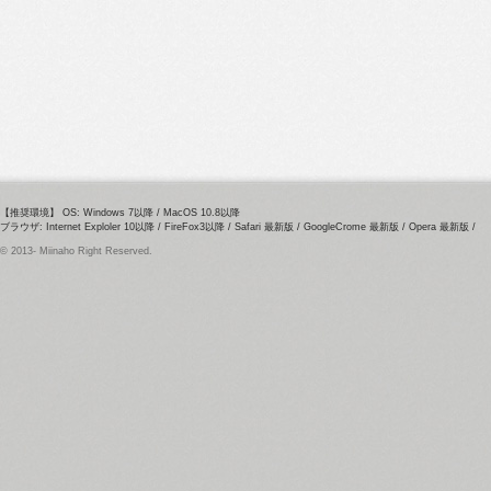
【推奨環境】 OS: Windows 7以降 / MacOS 10.8以降
ブラウザ: Internet Exploler 10以降 / FireFox3以降 / Safari 最新版 / GoogleCrome 最新版 / Opera 最新版 /
© 2013- Miinaho Right Reserved.