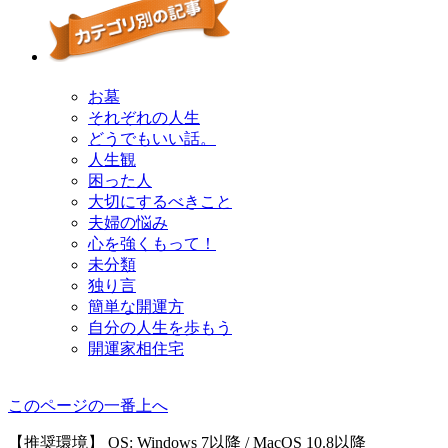
お墓
それぞれの人生
どうでもいい話。
人生観
困った人
大切にするべきこと
夫婦の悩み
心を強くもって！
未分類
独り言
簡単な開運方
自分の人生を歩もう
開運家相住宅
このページの一番上へ
【推奨環境】 OS: Windows 7以降 / MacOS 10.8以降