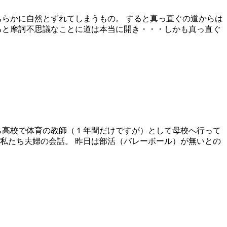
ちらかに自然とずれてしまうもの。 すると真っ直ぐの道からは
ると摩訶不思議なことに道は本当に開き・・・しかも真っ直ぐ
ら高校で体育の教師（１年間だけですが）として母校へ行って
私たち夫婦の会話。 昨日は部活（バレーボール）が無いとの