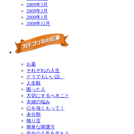
2009年3月
2009年2月
2009年1月
2008年12月
お墓
それぞれの人生
どうでもいい話。
人生観
困った人
大切にするべきこと
夫婦の悩み
心を強くもって！
未分類
独り言
簡単な開運方
自分の人生を歩もう