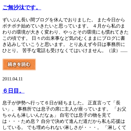
ご無沙汰です。
ずいぶん長い間ブログを休んでおりました。 また今日から
ボチボチ始めていきたいと思っています。 ４月から私のま
わりの環境が大きく変わり、やっとその環境にも慣れてきた
この頃です。 日々の出来事など気のむくままにブログに書
き込みしていこうと思います。 とりあえず今日は事務所に
ひとり。 苦手な電話も受けなくてはいけません。（涙）......
2011.04.11
６日目。
息子が伊勢へ行って６日が経ちました。 正直言って「長
い」。 事務所では息子の席に主人が座っています。 「お父
ちゃんも淋しいんだなぁ」 自宅では息子の物を見て
は・・・ため息？ 自分で決めて進んだ道だから私も応援は
している。 でも埋められない淋しさが・・・。 「淋しくて