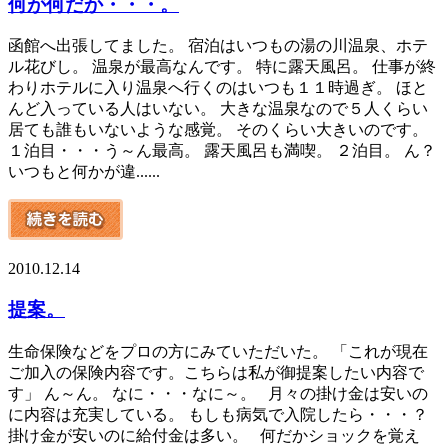
何が何だか・・・。
函館へ出張してました。 宿泊はいつもの湯の川温泉、ホテ
ル花びし。 温泉が最高なんです。 特に露天風呂。 仕事が終
わりホテルに入り温泉へ行くのはいつも１１時過ぎ。 ほと
んど入っている人はいない。 大きな温泉なので５人くらい
居ても誰もいないような感覚。 そのくらい大きいのです。
１泊目・・・う～ん最高。 露天風呂も満喫。 ２泊目。 ん？
いつもと何かが違......
2010.12.14
提案。
生命保険などをプロの方にみていただいた。 「これが現在
ご加入の保険内容です。こちらは私が御提案したい内容で
す」 ん～ん。 なに・・・なに～。 月々の掛け金は安いの
に内容は充実している。 もしも病気で入院したら・・・？
掛け金が安いのに給付金は多い。 何だかショックを覚え