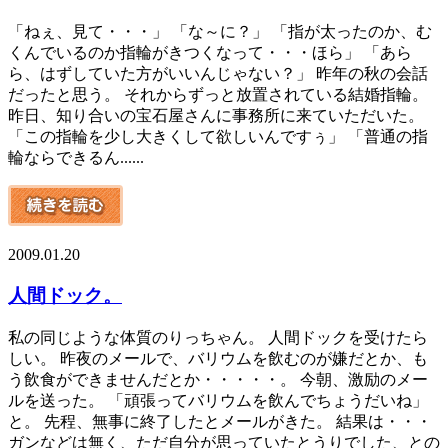
「ねぇ、見て・・・」 「な～に？」 「指が太ったのか、む
くんでいるのか指輪がきつくなって・・・ほら」 「あら
ら、はずしていた方がいいんじゃない？」 昨年の秋の会話
だったと思う。 それからずっと放置されている結婚指輪。
昨日、知り合いの宝石屋さんに事務所に来ていただいた。
「この指輪を少し大きくして欲しいんですぅ」 「普通の指
輪ならできるん......
2009.01.20
人間ドック。
私の同じような体質のりっちゃん。 人間ドックを受けたら
しい。 昨夜のメールで、バリウムを飲むのが嫌だとか、も
う飲食ができませんだとか・・・・・。 今朝、激励のメー
ルを送った。 「頑張ってバリウムを飲んでちょうだいね」
と。 先程、無事に終了したとメールがきた。 結果は・・・
ガンなどは無く、ただ自分が思っていたとうりでした、との