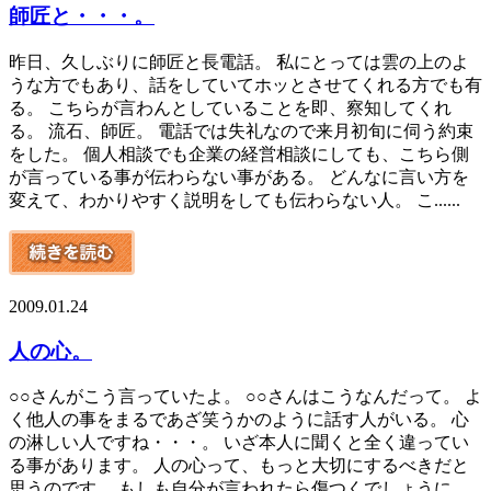
師匠と・・・。
昨日、久しぶりに師匠と長電話。 私にとっては雲の上のよ
うな方でもあり、話をしていてホッとさせてくれる方でも有
る。 こちらが言わんとしていることを即、察知してくれ
る。 流石、師匠。 電話では失礼なので来月初旬に伺う約束
をした。 個人相談でも企業の経営相談にしても、こちら側
が言っている事が伝わらない事がある。 どんなに言い方を
変えて、わかりやすく説明をしても伝わらない人。 こ......
2009.01.24
人の心。
○○さんがこう言っていたよ。 ○○さんはこうなんだって。 よ
く他人の事をまるであざ笑うかのように話す人がいる。 心
の淋しい人ですね・・・。 いざ本人に聞くと全く違ってい
る事があります。 人の心って、もっと大切にするべきだと
思うのです。 もしも自分が言われたら傷つくでしょうに。