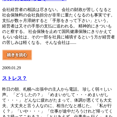
会社経営者の相談は尽きない。 会社の財政が苦しくなると
社会保険料の会社負担分が非常に重たくなるのも事実です。
支払が数ヶ月滞納すると「手形をきって下さい」という。
経営者は又その手形の支払に追われる。 精神的にきついも
のと察する。 社会保険を止めて国民健康保険にきりかえて
もらい会社は、その一部を社員に補填するという方が経営者
の苦しみは軽くなる。 そんな会社は......
2009.01.29
ストレス？
昨日の朝、札幌へ出張中の主人から電話。 珍しく弱々しい
声。 「どうしたの？」 「めまいがして・・・めまいがし
て・・・」 どんなに疲れがたまって、体調が悪くても大丈
夫、大丈夫と言う人なのに、相当だなと感じた。 「私が行
く？」 「いや・・・」 「仕事が途中だろうけれど帰ってく
る？帰ってこれる？」 「とりあえず、仕事先へ行く」 また