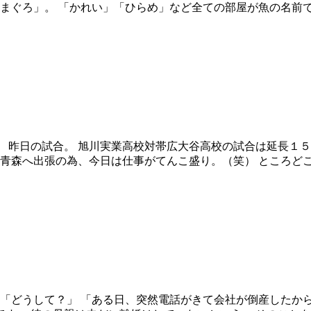
「まぐろ」。 「かれい」「ひらめ」など全ての部屋が魚の名前で
 昨日の試合。 旭川実業高校対帯広大谷高校の試合は延長１５
ら青森へ出張の為、今日は仕事がてんこ盛り。（笑） ところど
 「どうして？」 「ある日、突然電話がきて会社が倒産したから