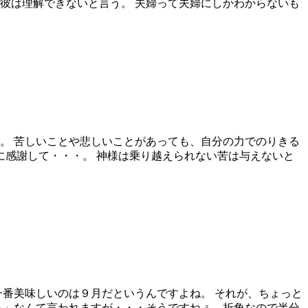
彼は理解できないと言う。 夫婦って夫婦にしかわからないも
。 苦しいことや悲しいことがあっても、自分の力でのりきる
に感謝して・・・。 神様は乗り越えられない苦は与えないと
一番美味しいのは９月だというんですよね。 それが、ちょっと
～」なんて言われますが・・・そうですねぇ、折角なので半分