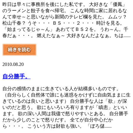
昨日は早々に事務所を後にした私です。 大好きな「優鳳」
のラーメンと餃子を食べ帰宅。 こんな時間に家に居れるな
んて幸せ～と思いながら新聞のテレビ欄を見た。 ムムッ？
松山千春？ うそ・・・ ＢＳ・・・２・・・ 時計を見る。
「始まってるじゃ～ん」 あわててＢＳ２を。 うわ～ん。千
春だぁ・・・。 燃えたなぁ～ 大好きなんだよなぁ。ちは......
2010.08.20
自分勝手。
自分の感情のままに生きている人が結構多いものです。
（自分らしく自然体で誰にも迷惑をかけずに自由気ままに生
きているのは良いと思います） 自分勝手な人は「欲」が深
いのだと思う。 欲にもいろいろ有りますが「瞋恚」といい
ます。 欲の深い人間は我儘で怒りやすいとある。 自分勝手
だから少しのことで怒りだす。 全てが自分中心だか
ら・・・。 こういう方は財欲も強い。 「ぼろ儲......