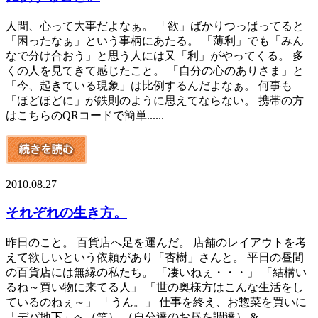
人間、心って大事だよなぁ。 「欲」ばかりつっぱってると
「困ったなぁ」という事柄にあたる。 「薄利」でも「みん
なで分け合おう」と思う人には又「利」がやってくる。 多
くの人を見てきて感じたこと。 「自分の心のありさま」と
「今、起きている現象」は比例するんだよなぁ。 何事も
「ほどほどに」が鉄則のように思えてならない。 携帯の方
はこちらのQRコードで簡単......
2010.08.27
それぞれの生き方。
昨日のこと。 百貨店へ足を運んだ。 店舗のレイアウトを考
えて欲しいという依頼があり「杏樹」さんと。 平日の昼間
の百貨店には無縁の私たち。 「凄いねぇ・・・」 「結構い
るね～買い物に来てる人」 「世の奥様方はこんな生活をし
ているのねぇ～」 「うん。」 仕事を終え、お惣菜を買いに
「デパ地下」へ（笑） （自分達のお昼を調達） &......