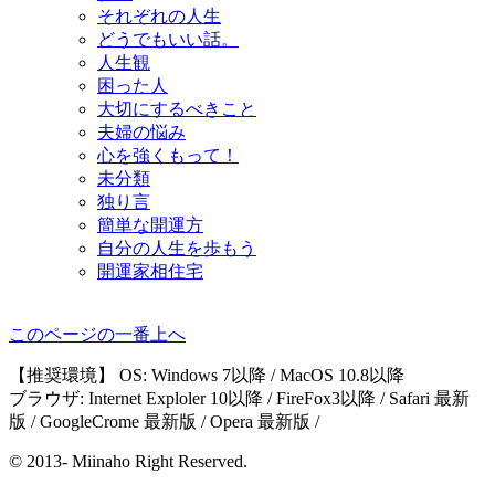
それぞれの人生
どうでもいい話。
人生観
困った人
大切にするべきこと
夫婦の悩み
心を強くもって！
未分類
独り言
簡単な開運方
自分の人生を歩もう
開運家相住宅
このページの一番上へ
【推奨環境】 OS: Windows 7以降 / MacOS 10.8以降
ブラウザ: Internet Exploler 10以降 / FireFox3以降 / Safari 最新
版 / GoogleCrome 最新版 / Opera 最新版 /
© 2013- Miinaho Right Reserved.