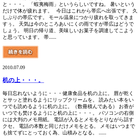
と・・・。 「蝦夷梅雨」というらしいですね。 暑いという
だけで体が疲れます。 今日はこれから帯広へ出張です。 久
しぶりの帯広です。 モール温泉につかり疲れを取ってきま
すぅ。 天気は今のところあいにくの雨ですが帯広はどうで
しょう。 明日の帰り道、美味しいお菓子を調達してこよう
と思っています。 帯......
2010.07.09
机の上・・・。
毎日忘れないように・・・健康食品を机の上に。 唇が乾く
とサッと塗れるようにリップクリームを。 読みたい本をい
つでも読めるように机の上に。（数冊積んである） お香が
いつでも焚けるようにと机の上に・・・。 パソコンの右側
には大判のメモ用紙。 電話が入るとメモをとりながら話す
クセ。 電話の本数と同じだけメモをとる。 メモはいつまで
も捨てずにとっておく為、山積みとなる。 ......