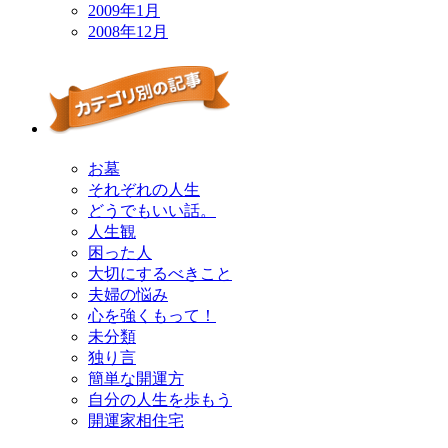
2009年1月
2008年12月
お墓
それぞれの人生
どうでもいい話。
人生観
困った人
大切にするべきこと
夫婦の悩み
心を強くもって！
未分類
独り言
簡単な開運方
自分の人生を歩もう
開運家相住宅