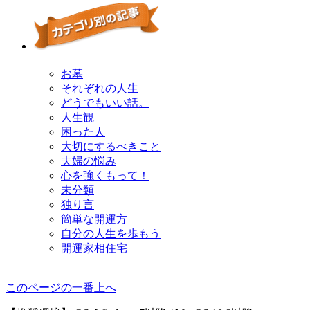
お墓
それぞれの人生
どうでもいい話。
人生観
困った人
大切にするべきこと
夫婦の悩み
心を強くもって！
未分類
独り言
簡単な開運方
自分の人生を歩もう
開運家相住宅
このページの一番上へ