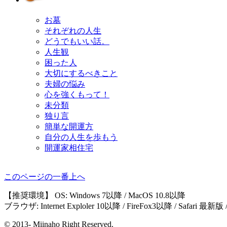
お墓
それぞれの人生
どうでもいい話。
人生観
困った人
大切にするべきこと
夫婦の悩み
心を強くもって！
未分類
独り言
簡単な開運方
自分の人生を歩もう
開運家相住宅
このページの一番上へ
【推奨環境】 OS: Windows 7以降 / MacOS 10.8以降
ブラウザ: Internet Exploler 10以降 / FireFox3以降 / Safari 最新版
© 2013- Miinaho Right Reserved.