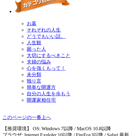
お墓
それぞれの人生
どうでもいい話。
人生観
困った人
大切にするべきこと
夫婦の悩み
心を強くもって！
未分類
独り言
簡単な開運方
自分の人生を歩もう
開運家相住宅
このページの一番上へ
【推奨環境】 OS: Windows 7以降 / MacOS 10.8以降
ブラウザ: Internet Exploler 10以降 / FireFox3以降 / Safari 最新