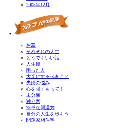
2008年12月
お墓
それぞれの人生
どうでもいい話。
人生観
困った人
大切にするべきこと
夫婦の悩み
心を強くもって！
未分類
独り言
簡単な開運方
自分の人生を歩もう
開運家相住宅