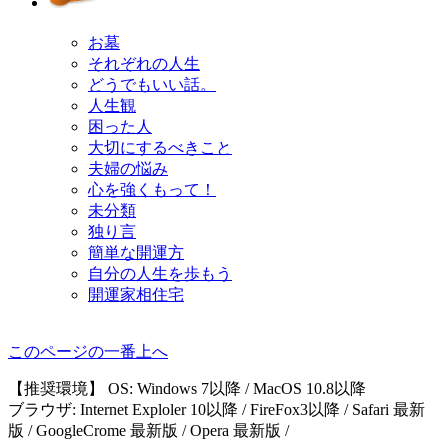
お墓
それぞれの人生
どうでもいい話。
人生観
困った人
大切にするべきこと
夫婦の悩み
心を強くもって！
未分類
独り言
簡単な開運方
自分の人生を歩もう
開運家相住宅
このページの一番上へ
【推奨環境】 OS: Windows 7以降 / MacOS 10.8以降
ブラウザ: Internet Exploler 10以降 / FireFox3以降 / Safari 最新
版 / GoogleCrome 最新版 / Opera 最新版 /