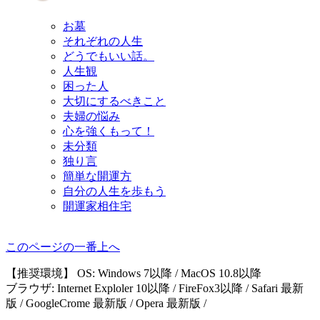
お墓
それぞれの人生
どうでもいい話。
人生観
困った人
大切にするべきこと
夫婦の悩み
心を強くもって！
未分類
独り言
簡単な開運方
自分の人生を歩もう
開運家相住宅
このページの一番上へ
【推奨環境】 OS: Windows 7以降 / MacOS 10.8以降
ブラウザ: Internet Exploler 10以降 / FireFox3以降 / Safari 最新
版 / GoogleCrome 最新版 / Opera 最新版 /