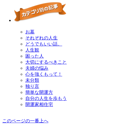
お墓
それぞれの人生
どうでもいい話。
人生観
困った人
大切にするべきこと
夫婦の悩み
心を強くもって！
未分類
独り言
簡単な開運方
自分の人生を歩もう
開運家相住宅
このページの一番上へ