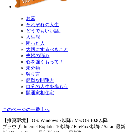
お墓
それぞれの人生
どうでもいい話。
人生観
困った人
大切にするべきこと
夫婦の悩み
心を強くもって！
未分類
独り言
簡単な開運方
自分の人生を歩もう
開運家相住宅
このページの一番上へ
【推奨環境】 OS: Windows 7以降 / MacOS 10.8以降
ブラウザ: Internet Exploler 10以降 / FireFox3以降 / Safari 最新