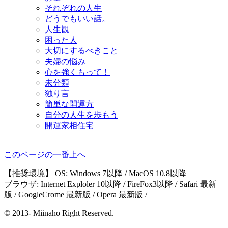
それぞれの人生
どうでもいい話。
人生観
困った人
大切にするべきこと
夫婦の悩み
心を強くもって！
未分類
独り言
簡単な開運方
自分の人生を歩もう
開運家相住宅
このページの一番上へ
【推奨環境】 OS: Windows 7以降 / MacOS 10.8以降
ブラウザ: Internet Exploler 10以降 / FireFox3以降 / Safari 最新
版 / GoogleCrome 最新版 / Opera 最新版 /
© 2013- Miinaho Right Reserved.