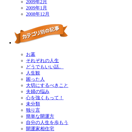
2009年2月
2009年1月
2008年12月
お墓
それぞれの人生
どうでもいい話。
人生観
困った人
大切にするべきこと
夫婦の悩み
心を強くもって！
未分類
独り言
簡単な開運方
自分の人生を歩もう
開運家相住宅