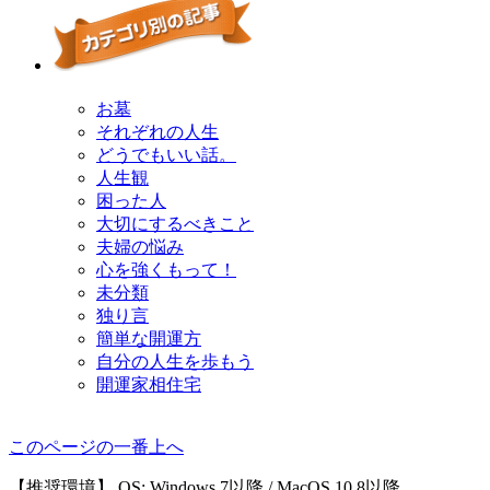
お墓
それぞれの人生
どうでもいい話。
人生観
困った人
大切にするべきこと
夫婦の悩み
心を強くもって！
未分類
独り言
簡単な開運方
自分の人生を歩もう
開運家相住宅
このページの一番上へ
【推奨環境】 OS: Windows 7以降 / MacOS 10.8以降