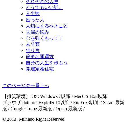
それぞれの人生
どうでもいい話。
人生観
困った人
大切にするべきこと
夫婦の悩み
心を強くもって！
未分類
独り言
簡単な開運方
自分の人生を歩もう
開運家相住宅
このページの一番上へ
【推奨環境】 OS: Windows 7以降 / MacOS 10.8以降
ブラウザ: Internet Exploler 10以降 / FireFox3以降 / Safari 最新
版 / GoogleCrome 最新版 / Opera 最新版 /
© 2013- Miinaho Right Reserved.